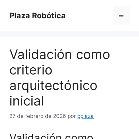
Saltar
al
Plaza Robótica
Menú
contenido
Validación como
criterio
arquitectónico
inicial
27 de febrero de 2026
por
pplaza
Validación como