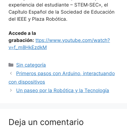
experiencia del estudiante – STEM‐SEC», el
Capítulo Español de la Sociedad de Educación
del IEEE y Plaza Robótica.
Accede a la
grabación:
ttps://www.youtube.com/watch?
v=f_m8HkEzdkM
Categorías
Sin categoría
Primeros pasos con Arduino, interactuando
con dispositivos
Un paseo por la Robótica y la Tecnología
Deja un comentario