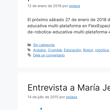
12 de enero de 2018
por
pplaza
El próximo sábado 27 de enero de 2018 di
educativa multi-plataforma en FlexiEspaci
de-robotica-educativa-multi-plataforma-e
Categorías
Sin categoría
Etiquetas
Arduino
,
Crumble
,
Educación
,
Robot
,
robótica
Deja un comentario
Entrevista a María J
14 de julio de 2015
por
pplaza